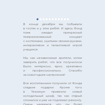
В конце декабря мы побывали
в гостях и у этих ребят. И здесь Фонд
тоже ожидал прекрасный
театрализованный концерт
с костюмами, сшитыми своими руками,
интерактивом и талантливой игрой
учащихся.
Мы, как независимые зрители, хотим
заверить ребят, что все получилось!
Было интересно, ярко, креативно
и профессионально. Спасибо
за новогоднее настроение!
Все воспитанники получили от Фонда
сладкие подарки. Кроме того
в Техникум привезли новый
холодильный шкаф, так как старый
сломался и уже не подлежал ремонту.
Очень надеемся, что он будет