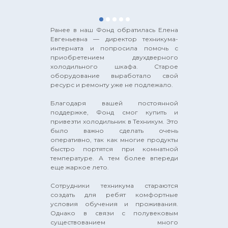
Ранее в наш Фонд обратилась Елена
Евгеньевна — директор техникума-
интерната и попросила помочь с
приобретением двухдверного
холодильного шкафа. Старое
оборудование выработало свой
ресурс и ремонту уже не подлежало.
Благодаря вашей постоянной
поддержке, Фонд смог купить и
привезти холодильник в Техникум. Это
было важно сделать очень
оперативно, так как многие продукты
быстро портятся при комнатной
температуре. А тем более впереди
еще жаркое лето.
Сотрудники техникума стараются
создать для ребят комфортные
+7 (977) 808-56-88
условия обучения и проживания.
Однако в связи с полувековым
+7 (977) 808-36-88
существованием много