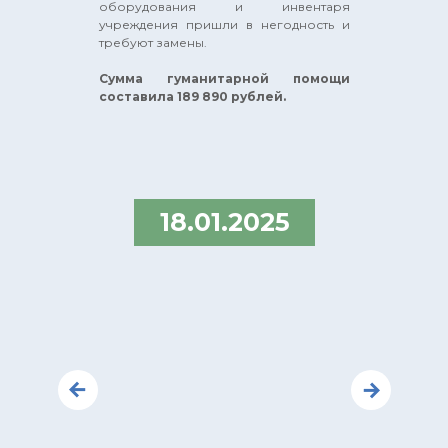
оборудования и инвентаря
fonddobro2022@yandex.ru
учреждения пришли в негодность и
требуют замены.
Сумма гуманитарной помощи
составила 189 890 рублей.
Политика конфиденциальности
Осуществляя пожертвование любым
из способов, вы принимаете условия
нашей ОФЕРТЫ
18.01.2025