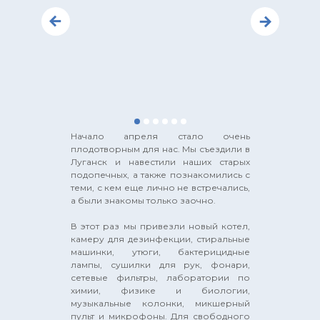
Начало апреля стало очень
плодотворным для нас. Мы съездили в
Луганск и навестили наших старых
подопечных, а также познакомились с
теми, с кем еще лично не встречались,
а были знакомы только заочно.
В этот раз мы привезли новый котел,
камеру для дезинфекции, стиральные
машинки, утюги, бактерицидные
лампы, сушилки для рук, фонари,
сетевые фильтры, лаборатории по
химии, физике и биологии,
музыкальные колонки, микшерный
пульт и микрофоны. Для свободного