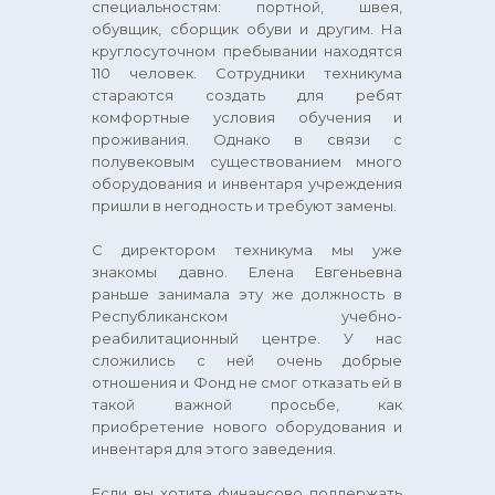
специальностям: портной, швея,
обувщик, сборщик обуви и другим. На
круглосуточном пребывании находятся
110 человек. Сотрудники техникума
стараются создать для ребят
комфортные условия обучения и
проживания. Однако в связи с
полувековым существованием много
оборудования и инвентаря учреждения
пришли в негодность и требуют замены.
С директором техникума мы уже
знакомы давно. Елена Евгеньевна
раньше занимала эту же должность в
Республиканском учебно-
реабилитационный центре. У нас
сложились с ней очень добрые
отношения и Фонд не смог отказать ей в
такой важной просьбе, как
приобретение нового оборудования и
инвентаря для этого заведения.
Если вы хотите финансово поддержать