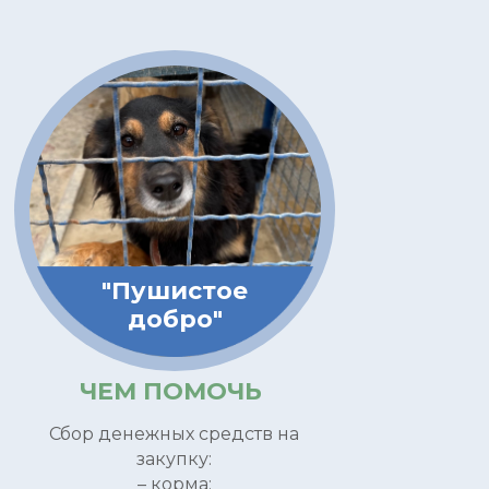
+7 (977) 808-56-88
+7 (977) 808-36-88
fonddobro2022@yandex.ru
"Пушистое
добро"
Политика конфиденциальности
ЧЕМ ПОМОЧЬ
Осуществляя пожертвование любым
из способов, вы принимаете условия
Сбор денежных средств на
нашей ОФЕРТЫ
закупку:
– корма;