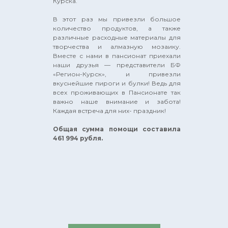
Курска.
fonddobro2022@yandex.ru
В этот раз мы привезли большое
количество продуктов, а также
различные расходные материалы для
творчества и алмазную мозаику.
Вместе с нами в пансионат приехали
наши друзья — представители БФ
Политика конфиденциальности
«Регион-Курск», и привезли
вкуснейшие пироги и булки! Ведь для
Осуществляя пожертвование любым
всех проживающих в Пансионате так
из способов, вы принимаете условия
важно наше внимание и забота!
Каждая встреча для них- праздник!
нашей ОФЕРТЫ
Общая сумма помощи составила
461 994 рубля.