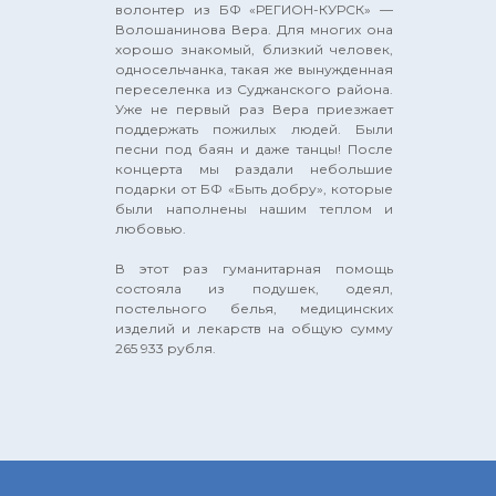
волонтер из БФ «РЕГИОН-КУРСК» —
Волошанинова Вера. Для многих она
хорошо знакомый, близкий человек,
односельчанка, такая же вынужденная
переселенка из Суджанского района.
Уже не первый раз Вера приезжает
поддержать пожилых людей. Были
песни под баян и даже танцы! После
концерта мы раздали небольшие
подарки от БФ «Быть добру», которые
были наполнены нашим теплом и
любовью.
В этот раз гуманитарная помощь
состояла из подушек, одеял,
постельного белья, медицинских
изделий и лекарств на общую сумму
265 933 рубля.