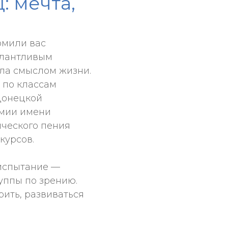
: мечта,
омили вас
алантливым
ала смыслом жизни.
 по классам
Донецкой
емии имени
ического пения
курсов.
 испытание —
уппы по зрению.
рить, развиваться