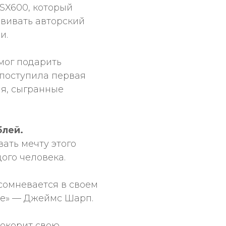
SX600, который
звивать авторский
и.
мог подарить
 поступила первая
ия, сыгранные
блей.
ать мечту этого
ого человека.
 сомневается в своем
не» — Джеймс Шарп.
покорит свою