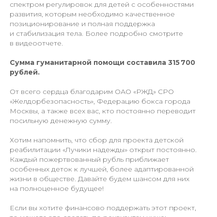
спектром регулировок для детей с особенностями
развития, которым необходимо качественное
позиционирование и полная поддержка
и стабилизация тела. Более подробно смотрите
в видеоотчете.
Сумма гуманитарной помощи составила 315 700
рублей.
От всего сердца благодарим ОАО «РЖД» СРО
«Желдорбезопасность», Федерацию бокса города
+7 (977) 808-56-88
Москвы, а также всех вас, кто постоянно переводит
+7 (977) 808-36-88
посильную денежную сумму.
fonddobro2022@yandex.ru
Хотим напомнить, что сбор для проекта детской
реабилитации «Лучики надежды» открыт постоянно.
Каждый пожертвованный рубль приближает
особенных деток к лучшей, более адаптированной
жизни в обществе. Давайте будем шансом для них
на полноценное будущее!
Политика конфиденциальности
Если вы хотите финансово поддержать этот проект,
Осуществляя пожертвование любым