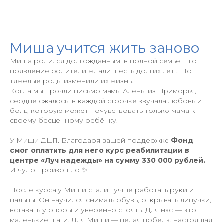
Миша учится жить заново
Миша родился долгожданным, в полной семье. Его
появление родители ждали шесть долгих лет… Но
тяжелые роды изменили их жизнь.
Когда мы прочли письмо мамы Алёны из Приморья,
сердце сжалось: в каждой строчке звучала любовь и
боль, которую может почувствовать только мама к
своему бесценному ребёнку.
У Миши ДЦП. Благодаря вашей поддержке
Фонд
смог оплатить для него курс реабилитации в
центре «Луч надежды» на сумму 330 000 рублей.
И чудо произошло ✨
После курса у Миши стали лучше работать руки и
пальцы. Он научился снимать обувь, открывать липучки,
вставать у опоры и уверенно стоять. Для нас — это
маленькие шаги. Для Миши — целая победа, настоящая