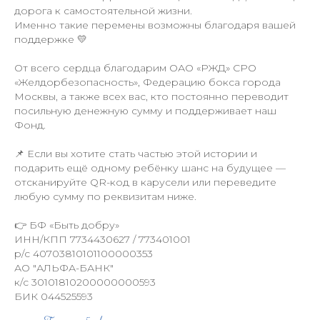
дорога к самостоятельной жизни.
Именно такие перемены возможны благодаря вашей
поддержке 💛
+7 (977) 808-56-88
От всего сердца благодарим ОАО «РЖД» СРО
+7 (977) 808-36-88
«Желдорбезопасность», Федерацию бокса города
fonddobro2022@yandex.ru
Москвы, а также всех вас, кто постоянно переводит
посильную денежную сумму и поддерживает наш
Фонд.
📌 Если вы хотите стать частью этой истории и
подарить ещё одному ребёнку шанс на будущее —
Политика конфиденциальности
отсканируйте QR-код в карусели или переведите
любую сумму по реквизитам ниже.
Осуществляя пожертвование любым
из способов, вы принимаете условия
👉 БФ «Быть добру»
нашей ОФЕРТЫ
ИНН/КПП 7734430627 / 773401001
р/с 40703810101100000353
АО "АЛЬФА-БАНК"
к/с 30101810200000000593
БИК 044525593