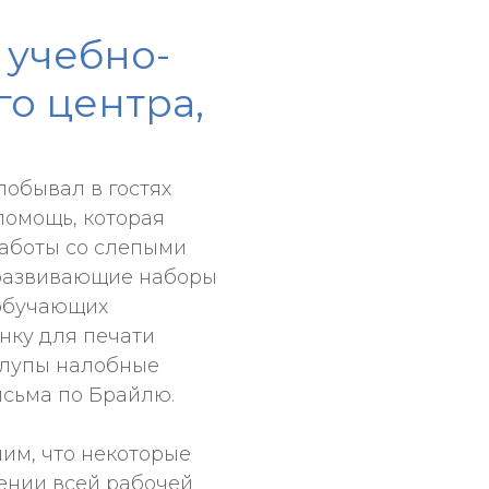
 учебно-
о центра,
побывал в гостях
помощь, которая
аботы со слепыми
 развивающие наборы
 обучающих
нку для печати
 лупы налобные
исьма по Брайлю.
им, что некоторые
ении всей рабочей