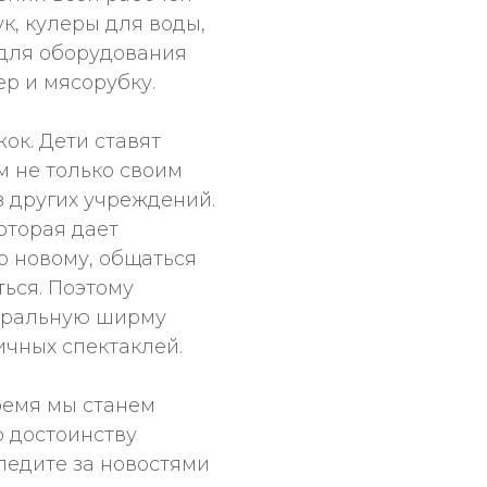
к, кулеры для воды,
для оборудования
ер и мясорубку.
ок. Дети ставят
м не только своим
з других учреждений.
оторая дает
о новому, общаться
ться. Поэтому
атральную ширму
ичных спектаклей.
ремя мы станем
о достоинству
ледите за новостями