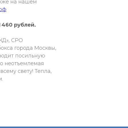
акже на нашем
рф
 460 рублей.
ЖД», СРО
окса города Москвы,
еводит посильную
то неотъемлемая
всему свету! Тепла,
.