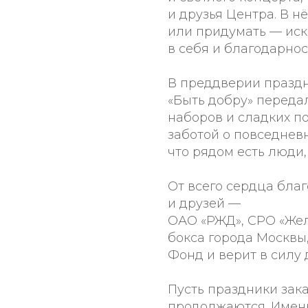
и друзья Центра. В н
или придумать — иск
в себя и благодарнос
В преддверии празд
«Быть добру» переда
наборов и сладких по
заботой о повседнев
что рядом есть люди,
От всего сердца бла
и друзей —
ОАО «РЖД», СРО «Же
бокса города Москвы,
Фонд и верит в силу 
Пусть праздники зак
продолжаются. Имен