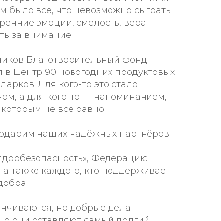
ём было всё, что невозможно сыграть
ренние эмоции, смелость, вера
ть за внимание.
ников Благотворительный фонд
л в Центр 90 новогодних продуктовых
дарков. Для кого-то это стало
ном, а для кого-то — напоминанием,
 которым не всё равно.
годарим наших надёжных партнёров
лдорбезопасность», Федерацию
 а также каждого, кто поддерживает
добра.
анчиваются, но добрые дела
но они оставляют самый долгий