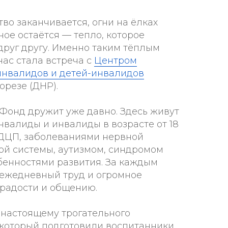
во заканчивается, огни на ёлках
вное остаётся — тепло, которое
друг другу. Именно таким тёплым
ас стала встреча с
Центром
инвалидов и детей-инвалидов
орезе (ДНР).
Фонд дружит уже давно. Здесь живут
нвалиды и инвалиды в возрасте от 18
с ДЦП, заболеваниями нервной
ой системы, аутизмом, синдромом
бенностями развития. За каждым
 ежедневный труд и огромное
 радости и общению.
-настоящему трогательного
, который подготовили воспитанники