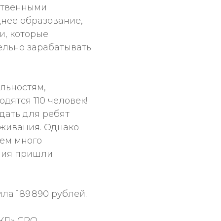
ственными
нее образование,
и, которые
ельно зарабатывать
альностям,
дятся 110 человек!
дать для ребят
живания. Однако
ием много
ния пришли
а 189 890 рублей.
РЖД» СРО