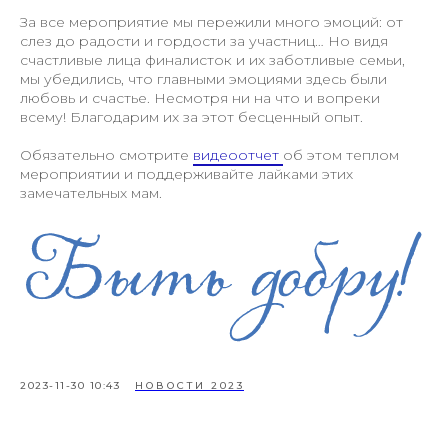
За все мероприятие мы пережили много эмоций: от
слез до радости и гордости за участниц… Но видя
счастливые лица финалисток и их заботливые семьи,
мы убедились, что главными эмоциями здесь были
+7 (977) 808-56-88
любовь и счастье. Несмотря ни на что и вопреки
всему! Благодарим их за этот бесценный опыт.
+7 (977) 808-36-88
Обязательно смотрите
видеоотчет
об этом теплом
fonddobro2022@yandex.ru
мероприятии и поддерживайте лайками этих
замечательных мам.
Политика конфиденциальности
Осуществляя пожертвование любым
из способов, вы принимаете условия
нашей ОФЕРТЫ
2023-11-30 10:43
НОВОСТИ 2023