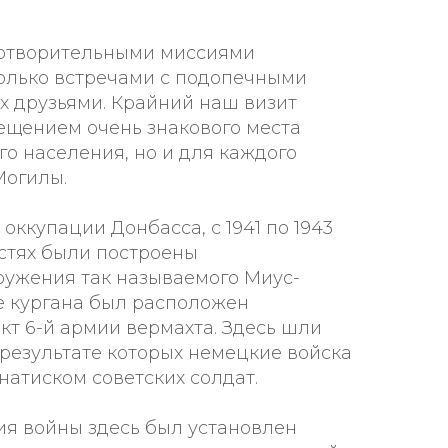
готворительными миссиями
олько встречами с подопечными
х друзьями. Крайний наш визит
ещением очень знакового места
го населения, но и для каждого
Могилы.
оккупации Донбасса, с 1941 по 1943
остях были построены
ужения так называемого Миус-
е кургана был расположен
т 6-й армии вермахта. Здесь шли
 результате которых немецкие войска
натиском советских солдат.
ия войны здесь был установлен