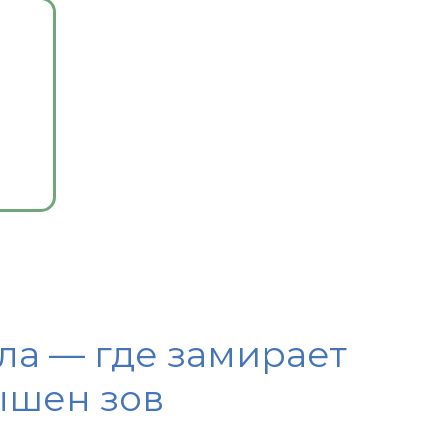
ла — где замирает
ышен зов