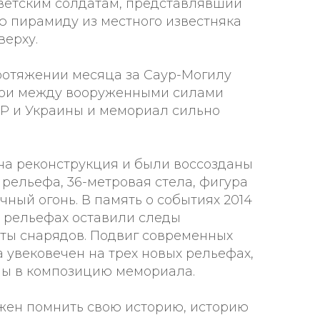
ветским солдатам, представлявший
 пирамиду из местного известняка
верху.
протяжении месяца за Саур-Могилу
ои между вооруженными силами
Р и Украины и мемориал сильно
а реконструкция и были воссозданы
 рельефа, 36-метровая стела, фигура
ный огонь. В память о событиях 2014
х рельефах оставили следы
ты снарядов. Подвиг современных
 увековечен на трех новых рельефах,
ны в композицию мемориала.
жен помнить свою историю, историю