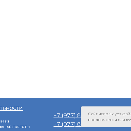
льности
Сайт использует фай
+7 (977) 808-36-88
f
предпочтения для лу
м из
+7 (977) 808-56-88
я нашей ОФЕРТЫ