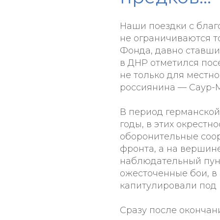
Наши поездки с бла
не ограничиваются т
Фонда, давно ставши
в ДНР отметился пос
не только для местно
россиянина — Саур-
В период германской 
годы, в этих окрестн
оборонительные соор
фронта, а на вершин
наблюдательный пунк
ожесточенные бои, в
капитулировали под 
Сразу после окончан