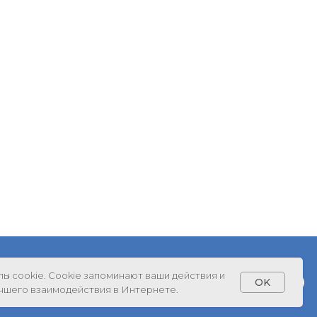
лы cookie. Cookie запоминают ваши действия и
onddobro2022@yandex.ru
OK
чшего взаимодействия в Интернете.