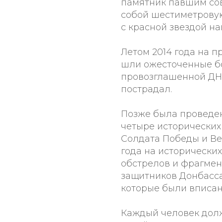
памятник павшим со
собой шестиметровую
с красной звездой на
Летом 2014 года на 
шли ожесточенные б
провозглашенной ДН
пострадал.
Позже была проведен
четыре исторических
Солдата Победы и Веч
года на исторически
обстрелов и фрагмен
защитников Донбасса
которые были вписа
Каждый человек дол