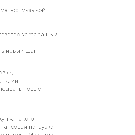
иматься музыкой,
тезатор Yamaha PSR-
ть новый шаг
овки,
отками,
писывать новые
упка такого
ансовая нагрузка.