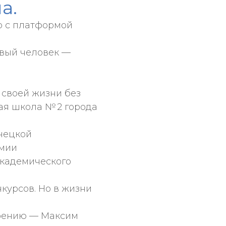
а.
о с платформой
ивый человек —
т своей жизни без
ая школа № 2 города
онецкой
емии
академического
курсов. Но в жизни
зрению — Максим