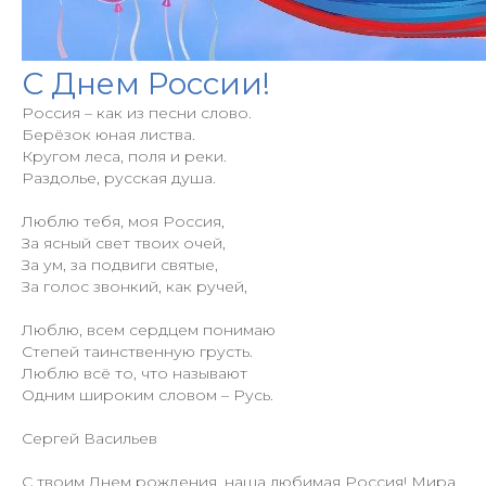
С Днем России!
+7 (977) 808-56-88
Россия – как из песни слово.
Берёзок юная листва.
+7 (977) 808-36-88
Кругом леса, поля и реки.
fonddobro2022@yandex.ru
Раздолье, русская душа.
Люблю тебя, моя Россия,
За ясный свет твоих очей,
За ум, за подвиги святые,
За голос звонкий, как ручей,
Политика конфиденциальности
Люблю, всем сердцем понимаю
Осуществляя пожертвование любым
Степей таинственную грусть.
из способов, вы принимаете условия
Люблю всё то, что называют
Одним широким словом – Русь.
нашей ОФЕРТЫ
Сергей Васильев
С твоим Днем рождения, наша любимая Россия! Мира