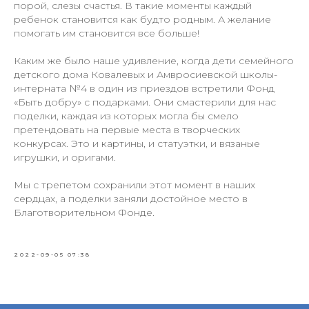
порой, слезы счастья. В такие моменты каждый
ребенок становится как будто родным. А желание
помогать им становится все больше!
Каким же было наше удивление, когда дети семейного
+7 (977) 808-56-88
детского дома Ковалевых и Амвросиевской школы-
интерната №4 в один из приездов встретили Фонд
+7 (977) 808-36-88
«Быть добру» с подарками. Они смастерили для нас
fonddobro2022@yandex.ru
поделки, каждая из которых могла бы смело
претендовать на первые места в творческих
конкурсах. Это и картины, и статуэтки, и вязаные
игрушки, и оригами.
Мы с трепетом сохранили этот момент в наших
сердцах, а поделки заняли достойное место в
Политика конфиденциальности
Благотворительном Фонде.
Осуществляя пожертвование любым
из способов, вы принимаете условия
нашей ОФЕРТЫ
2022-09-05 07:38