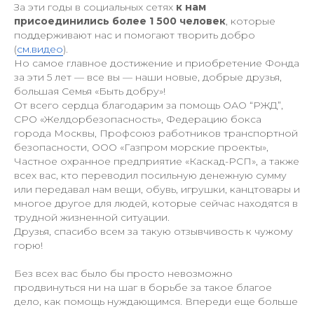
За эти годы в социальных сетях
к нам
+7 (977) 808-36-88
присоединились более 1 500 человек
, которые
поддерживают нас и помогают творить добро
fonddobro2022@yandex.ru
(
см.видео
).
Но самое главное достижение и приобретение Фонда
за эти 5 лет — все вы — наши новые, добрые друзья,
большая Семья «Быть добру»!
От всего сердца благодарим за помощь ОАО “РЖД”,
СРО «Желдорбезопасность», Федерацию бокса
Политика конфиденциальности
города Москвы, Профсоюз работников транспортной
безопасности, ООО «Газпром морские проекты»,
Осуществляя пожертвование любым
Частное охранное предприятие «Каскад-РСП», а также
из способов, вы принимаете условия
всех вас, кто переводил посильную денежную сумму
нашей ОФЕРТЫ
или передавал нам вещи, обувь, игрушки, канцтовары и
многое другое для людей, которые сейчас находятся в
трудной жизненной ситуации.
Друзья, спасибо всем за такую отзывчивость к чужому
горю!
Без всех вас было бы просто невозможно
продвинуться ни на шаг в борьбе за такое благое
дело, как помощь нуждающимся. Впереди еще больше